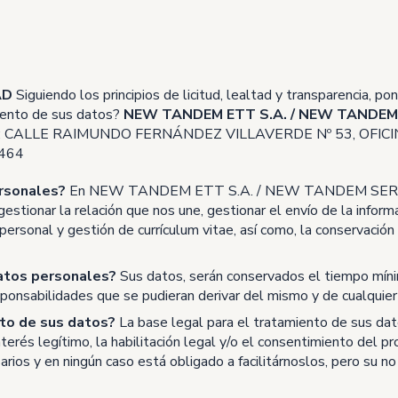
AD
Siguiendo los principios de licitud, lealtad y transparencia, p
iento de sus datos?
NEW TANDEM ETT S.A. / NEW TANDEM 
: CALLE RAIMUNDO FERNÁNDEZ VILLAVERDE Nº 53, OFICI
464
ersonales?
En NEW TANDEM ETT S.A. / NEW TANDEM SERVIC
 gestionar la relación que nos une, gestionar el envío de la informa
personal y gestión de currículum vitae, así como, la conservación
atos personales?
Sus datos, serán conservados el tiempo míni
sponsabilidades que se pudieran derivar del mismo y de cualquier 
nto de sus datos?
La base legal para el tratamiento de sus dat
 interés legítimo, la habilitación legal y/o el consentimiento del 
ios y en ningún caso está obligado a facilitárnoslos, pero su no 