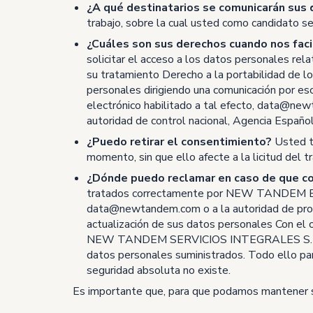
¿A qué destinatarios se comunicarán sus
trabajo, sobre la cual usted como candidato se 
¿Cuáles son sus derechos cuando nos faci
solicitar el acceso a los datos personales rela
su tratamiento Derecho a la portabilidad de l
personales dirigiendo una comunicación po
electrónico habilitado a tal efecto,
data@new
autoridad de control nacional, Agencia Españ
¿Puedo retirar el consentimiento?
Usted ti
momento, sin que ello afecte a la licitud del 
¿Dónde puedo reclamar en caso de que co
tratados correctamente por NEW TANDEM ET
data@newtandem.com
o a la autoridad de pr
actualización de sus datos personales Con e
NEW TANDEM SERVICIOS INTEGRALES S.L. han a
datos personales suministrados. Todo ello para
seguridad absoluta no existe.
Es importante que, para que podamos mantener s