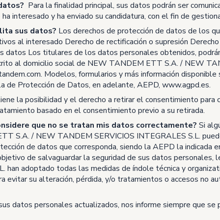
 datos?
Para la finalidad principal, sus datos podrán ser comuni
ha interesado y ha enviado su candidatura, con el fin de gestiona
lita sus datos?
Los derechos de protección de datos de los que
tivos al interesado Derecho de rectificación o supresión Derecho 
os datos Los titulares de los datos personales obtenidos, podrá
r escrito al domicilio social de NEW TANDEM ETT S.A. / NEW
tandem.com
. Modelos, formularios y más información disponible
ola de Protección de Datos, en adelante, AEPD,
www.agpd.es
.
ene la posibilidad y el derecho a retirar el consentimiento para 
tratamiento basado en el consentimiento previo a su retirada.
nsidere que no se tratan mis datos correctamente?
Si alg
T S.A. / NEW TANDEM SERVICIOS INTEGRALES S.L. puede diri
otección de datos que corresponda, siendo la AEPD la indicada en
l objetivo de salvaguardar la seguridad de sus datos persona
doptado todas las medidas de índole técnica y organizativa n
 evitar su alteración, pérdida, y/o tratamientos o accesos no aut
us datos personales actualizados, nos informe siempre que se p